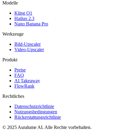
Modelle
Kling O1
Hailuo 2.3
Nano Banana Pro
Werkzeuge
Bild-Upscaler
Video-Upscaler
Produkt
Preise
FAQ
AI Takeaway
FlowRank
Rechtliches
Datenschutzrichtlinie
Nutzungsbedingungen
Rückerstattungsrichtlinie
© 2025 Auralume AI. Alle Rechte vorbehalten.